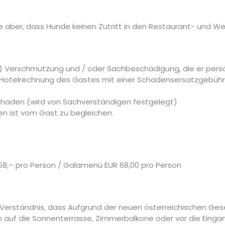
e aber, dass Hunde keinen Zutritt in den Restaurant- und W
ge) Verschmutzung und / oder Sachbeschädigung, die er persö
e Hotelrechnung des Gastes mit einer Schadensersatzgebühr
aden (wird von Sachverständigen festgelegt)
n ist vom Gast zu begleichen.
8,– pro Person / Galamenü EUR 68,00 pro Person
e Verständnis, dass Aufgrund der neuen österreichischen G
en auf die Sonnenterrasse, Zimmerbalkone oder vor die Einga