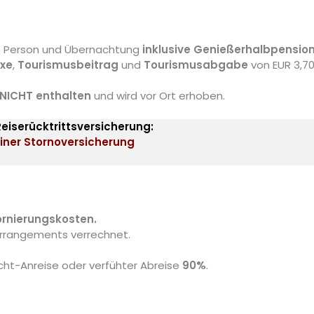
ro Person und Übernachtung
inklusive Genießerhalbpensio
axe
,
Tourismusbeitrag
und
Tourismusabgabe
von EUR 3,7
NICHT enthalten
und wird vor Ort erhoben.
Reiserücktrittsversicherung:
iner Stornoversicherung
ornierungskosten.
rrangements verrechnet.
ht-Anreise oder verfühter Abreise
90%
.