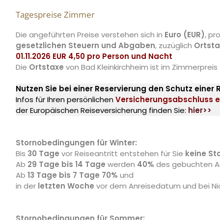
Tagespreise Zimmer
Die angeführten Preise verstehen sich in
Euro (EUR)
, p
gesetzlichen Steuern und Abgaben
, zuzüglich
Ortst
01.11.2026 EUR 4,50 pro Person und Nacht
Die
Ortstaxe
von Bad Kleinkirchheim ist im Zimmerpreis
Nutzen Sie bei einer Reservierung den Schutz einer 
Infos für Ihren persönlichen
Versicherungsabschluss e
der Europäischen Reiseversicherung finden Sie:
hier>>
Stornobedingungen für Winter:
Bis
30 Tage
vor Reiseantritt entstehen für Sie
keine St
Ab
29 Tage bis 14 Tage
werden
40%
des gebuchten A
Ab
13 Tage bis 7 Tage 70%
und
in der
letzten Woche
vor dem Anreisedatum und bei Nic
Stornobedingungen für Sommer: