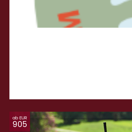
ab EUR
905