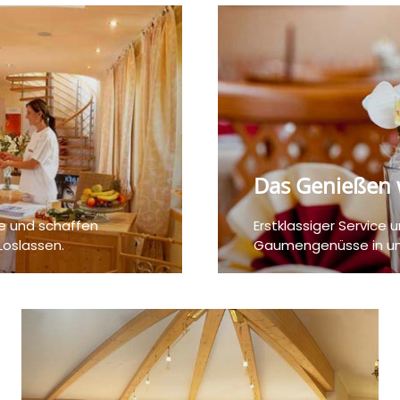
Das Genießen
le und schaffen
Erstklassiger Service 
Loslassen.
Gaumengenüsse in uns