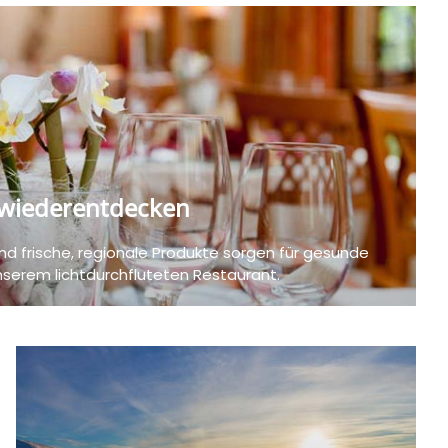
 wiederentdecken
und frische, regionale Produkte sorgen für gesunde
erem lichtdurchfluteten Restaurant.