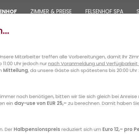
SENHOF
ZIMMER & PREISE
FELSENHOF SPA
...
 Unsere Mitarbeiter treffen alle Vorbereitungen, damit Ihr Zi
b 11:00 Uhr jedoch nur
nach Voranmeldung und Verfügbarkeit
um
Mitteilung
, da unsere Gäste sich spätestens bis 20:00 Uh
immer noch benötigen, bitten wir Sie sich gleich bei Anreise
en ein
day-use von EUR 25,–
zu berechnen. Damit haben Si
n. Der
Halbpensionspreis
reduziert sich um
Euro 12,– pro 