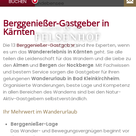
BUCHEN
Menü
DE
EN
IT
Berggenießer-Gastgeber in
Kärnten
Die 13
Berggenießer-Gastgeber
sind Ihre Experten, wenn
es um das
Wandererlebnis in Kärnten
geht. Sie alle
teilen die Leidenschaft für das Wandern und die Liebe zu
den
Almen
und
Bergen
der
Nockberge
. Mit Fachwissen
und bestem Service sorgen die Gastgeber für Ihren
gelungenen
Wanderurlaub in Bad Kleinkirchheim
.
Organisierte Wanderungen, beste Lage und Kompetenz
in allen Bereichen des Wanderns sind bei den Natur-
Aktiv-Gastgebern selbstverständlich.
Ihr Mehrwert im Wanderurlaub
Berggenießer-Lage
Das Wander- und Bewegungsvergnügen beginnt vor