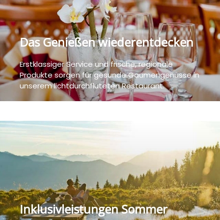
Das Genießen wiederentdecken
Erstklassiger Service und frische, regionale
Produkte sorgen für gesunde Gaumengenüsse in
unserem lichtdurchfluteten Restaurant.
Inklusivleistungen Sommer